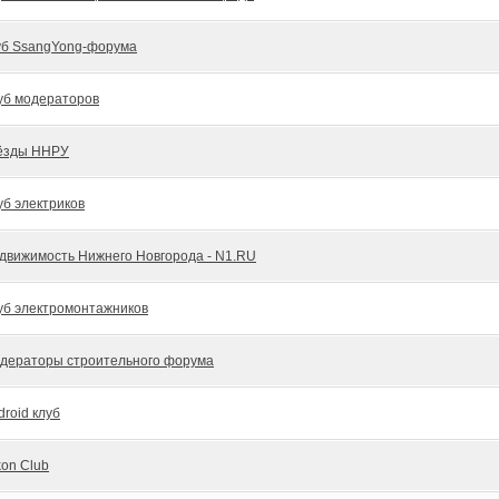
уб SsangYong-форума
уб модераторов
ёзды ННРУ
уб электриков
движимость Нижнего Новгорода - N1.RU
уб электромонтажников
дераторы строительного форума
droid клуб
kon Club