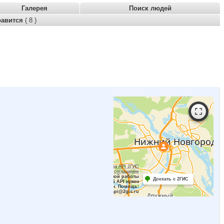
Галерея
Поиск людей
равится
( 8 )
Работает на API 2ГИС
Лицензионное соглашение
Для корректной работы
Доехать с 2ГИС
Raster JS API нужен
ключ. Помощь:
api@2gis.ru