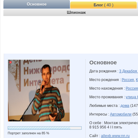
Основное
Блог
( 40 )
Шпионаж
Основное
Дата рождения :
3 Декабря
Место рождения :
Россия
,
К
Место нахождения :
Россия
Место проживания :
улица 
Любимые места :
дома
(147
Интересы :
Автомобили
(55
О себе : Монтаж электриче
8 915 956 4 I I пять
Портрет заполнен на 85 %
Сайт :
allexb.www.nn.ru