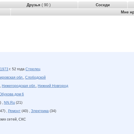
Друзья
( 90 )
Соседи
Мне н
1973
г. 52 года
Стрелец
ировская обл.
,
Слободской
,
Нижегородская обл.
,
Нижний Новгород
Обухова дом 6
) ,
NN.Ru
(21)
47) ,
Ремонт
(40) ,
Электрика
(34)
ских сетей, СКС