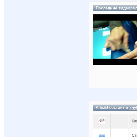
Последние
видеоро
AllexB состоит в
клу
Кл
Ст