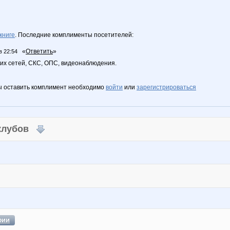
книге
. Последние комплименты посетителей:
«
Ответить
»
в 22:54
их сетей, СКС, ОПС, видеонаблюдения.
ы оставить комплимент необходимо
войти
или
зарегистрироваться
 клубов
фии