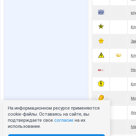
кл
Кл
Зв
Кл
Не
Кл
Мо
На информационном ресурсе применяются
An
cookie-файлы. Оставаясь на сайте, вы
подтверждаете свое
согласие
на их
использование.
Ni