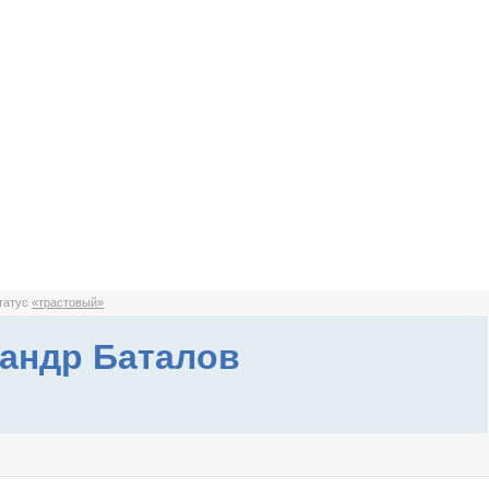
статус
«трастовый»
андр Баталов