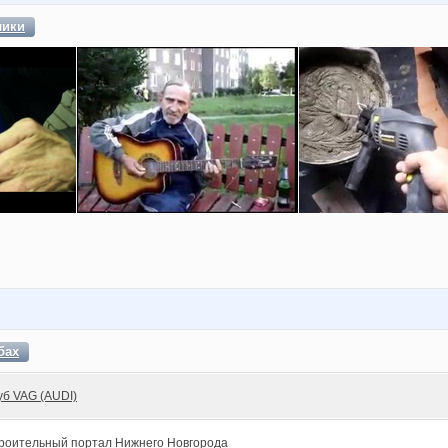
лики
бах
уб VAG (AUDI)
роительный портал Нижнего Новгорода