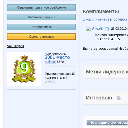
Отправить приватное сообщение
Комплименты
Добавить в друзья
1 комплиментов в гостевой 
Игнорировать
AllexB
23.03.2010 
Монтаж электрическ
Сделать подарок
8 915 956 41 15
VAG Форум
Вы не авторизованы! Чтоб
популярность:
3081 место
рейтинг
6770
?
Метки лидеров
Привилегированный
пользователь
9
уровня
Интервью
Последние
фотогра